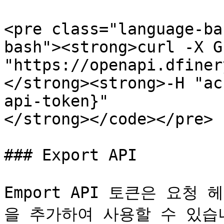
<pre class="language-ba
bash"><strong>curl -X GE
"https://openapi.dfiner
</strong><strong>-H "ac
api-token}"

</strong></code></pre>

### Export API

Emport API 토큰은 요청 헤더
을 추가하여 사용할 수 있습니