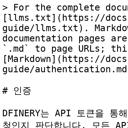
> For the complete docu
[llms.txt](https://docs
guide/llms.txt). Markdo
documentation pages are
`.md` to page URLs; thi
[Markdown](https://docs
guide/authentication.md)
# 인증

DFINERY는 API 토큰을 
청인지 판단합니다. 모든 AP