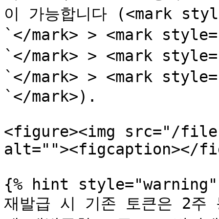
이 가능합니다 (<mark styl
`</mark> > <mark style
`</mark> > <mark style
`</mark> > <mark style
`</mark>).

<figure><img src="/file
alt=""><figcaption></fi
{% hint style="warning" 
재발급 시 기존 토큰은 2주