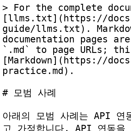
> For the complete docu
[llms.txt](https://docs
guide/llms.txt). Markdo
documentation pages are
`.md` to page URLs; thi
[Markdown](https://docs
practice.md).

# 모범 사례

아래의 모범 사례는 API 
고 가정합니다. API 연동을