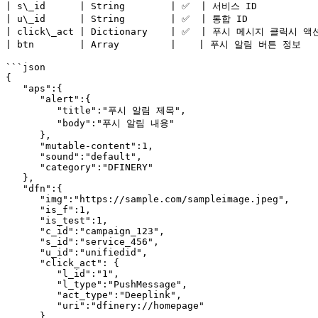
| s\_id      | String        | ✅  | 서비스 ID           
| u\_id      | String        | ✅  | 통합 ID            |
| click\_act | Dictionary    | ✅  | 푸시 메시지 클릭시 액
| btn        | Array         |    | 푸시 알림 버튼 정보    
```json

{

   "aps":{

      "alert":{

         "title":"푸시 알림 제목",

         "body":"푸시 알림 내용"

      },

      "mutable-content":1,

      "sound":"default",

      "category":"DFINERY"

   },

   "dfn":{

      "img":"https://sample.com/sampleimage.jpeg",

      "is_f":1,

      "is_test":1,

      "c_id":"campaign_123",

      "s_id":"service_456",

      "u_id":"unifiedid",

      "click_act": {

         "l_id":"1",

         "l_type":"PushMessage",

         "act_type":"Deeplink",

         "uri":"dfinery://homepage"

      },
