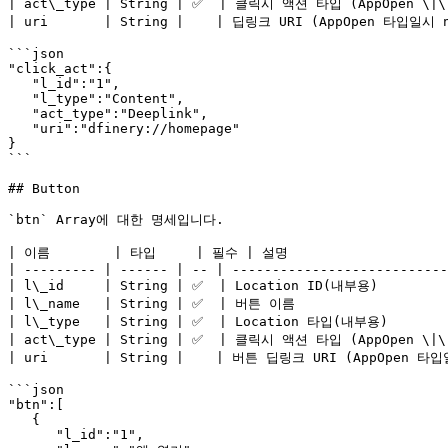
| act\_type | String | ✅  | 클릭시 액션 타입 (AppOpen \|\|
| uri       | String |    | 딥링크 URI (AppOpen 타입일시 nu
```json

"click_act":{

   "l_id":"1",

   "l_type":"Content",

   "act_type":"Deeplink",

   "uri":"dfinery://homepage"

}

```

## Button

`btn` Array에 대한 명세입니다.

| 이름        | 타입     | 필수 | 설명                     
| --------- | ------ | -- | ---------------------------
| l\_id     | String | ✅  | Location ID(내부용)         
| l\_name   | String | ✅  | 버튼 이름                    
| l\_type   | String | ✅  | Location 타입(내부용)        
| act\_type | String | ✅  | 클릭시 액션 타입 (AppOpen \|\|
| uri       | String |    | 버튼 딥링크 URI (AppOpen 타입일
```json

"btn":[

   {

      "l_id":"1",
