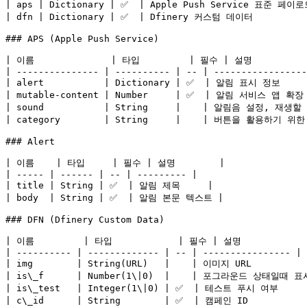
| aps | Dictionary | ✅  | Apple Push Service 표준 페이로드
| dfn | Dictionary | ✅  | Dfinery 커스텀 데이터           
### APS (Apple Push Service)

| 이름              | 타입         | 필수 | 설명            
| --------------- | ---------- | -- | -----------------
| alert           | Dictionary | ✅  | 알림 표시 정보      
| mutable-content | Number     | ✅  | 알림 서비스 앱 확장 플
| sound           | String     |    | 알림음 설정, 재
| category        | String     |    | 버튼을 활용하기 위
### Alert

| 이름    | 타입     | 필수 | 설명        |

| ----- | ------ | -- | --------- |

| title | String | ✅  | 알림 제목     |

| body  | String | ✅  | 알림 본문 텍스트 |

### DFN (Dfinery Custom Data)

| 이름         | 타입            | 필수 | 설명             
| ---------- | ------------- | -- | ---------------- |

| img        | String(URL)   |    | 이미지 URL          |
| is\_f      | Number(1\|0)  |    | 포그라운드 상태일때 표
| is\_test   | Integer(1\|0) | ✅  | 테스트 푸시 여부      
| c\_id      | String        | ✅  | 캠페인 ID           