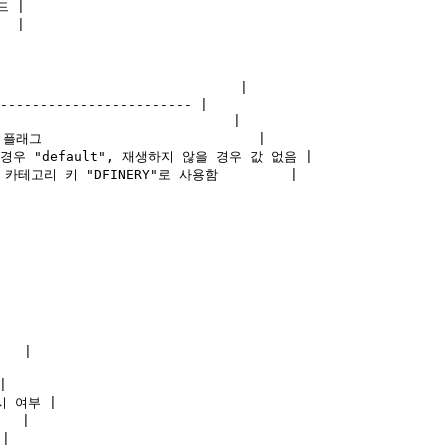
 |

 |

                            |

------------------------ |

                            |

래그                           |

생할 경우 "default", 재생하지 않을 경우 값 없음 |

한 카테고리 키 "DFINERY"로 사용함         |

  |



시 여부 |

  |

|
