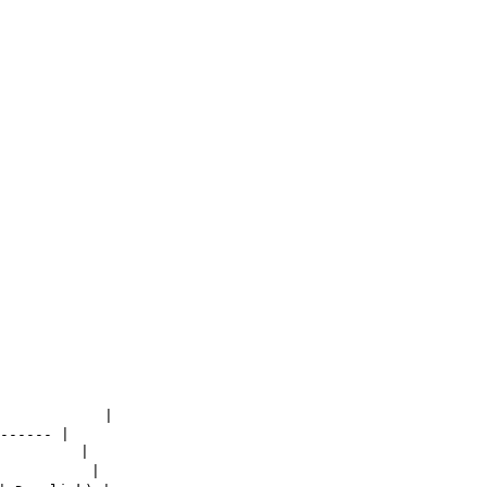
           |

------ |

         |

          |
