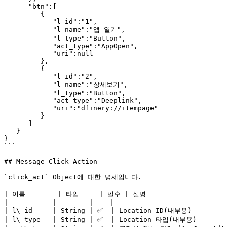
      "btn":[

         {

            "l_id":"1",

            "l_name":"앱 열기",

            "l_type":"Button",

            "act_type":"AppOpen",

            "uri":null

         },

         {

            "l_id":"2",

            "l_name":"상세보기",

            "l_type":"Button",

            "act_type":"Deeplink",

            "uri":"dfinery://itempage"

         }

      ]

   }

}

```

## Message Click Action

`click_act` Object에 대한 명세입니다.

| 이름        | 타입     | 필수 | 설명                     
| --------- | ------ | -- | ---------------------------
| l\_id     | String | ✅  | Location ID(내부용)         
| l\_type   | String | ✅  | Location 타입(내부용)        