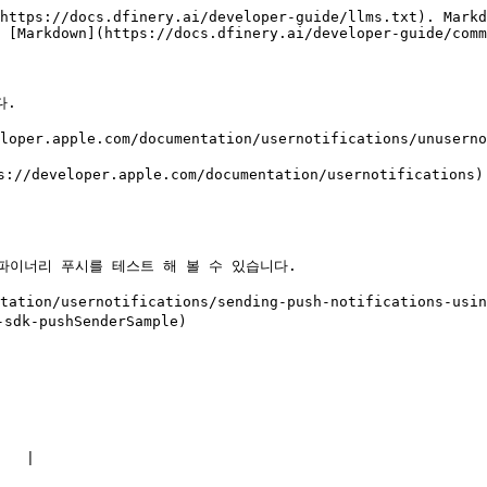
https://docs.dfinery.ai/developer-guide/llms.txt). Markd
 [Markdown](https://docs.dfinery.ai/developer-guide/comm
.

oper.apple.com/documentation/usernotifications/unuser
ttps://developer.apple.com/documentation/usernotifica
이너리 푸시를 테스트 해 볼 수 있습니다.

ion/usernotifications/sending-push-notifications-using
sdk-pushSenderSample)

  |
