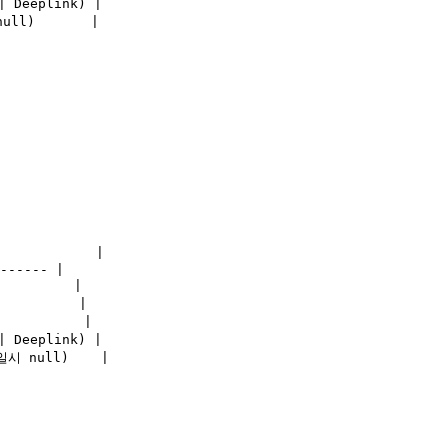
 Deeplink) |

ll)       |

           |

------ |

         |

         |

          |

 Deeplink) |

시 null)    |
