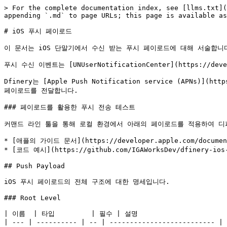
> For the complete documentation index, see [llms.txt](
appending `.md` to page URLs; this page is available as
# iOS 푸시 페이로드

이 문서는 iOS 단말기에서 수신 받는 푸시 페이로드에 대해 서술합니다
푸시 수신 이벤트는 [UNUserNotificationCenter](https://devel
Dfinery는 [Apple Push Notification service (APNs)](h
페이로드를 전달합니다.

### 페이로드를 활용한 푸시 전송 테스트

커맨드 라인 툴을 통해 로컬 환경에서 아래의 페이로드를 적용하여 디파
* [애플의 가이드 문서](https://developer.apple.com/documentat
* [코드 예시](https://github.com/IGAWorksDev/dfinery-ios-
## Push Payload

iOS 푸시 페이로드의 전체 구조에 대한 명세입니다.

### Root Level

| 이름  | 타입         | 필수 | 설명                       
| --- | ---------- | -- | -------------------------- |
