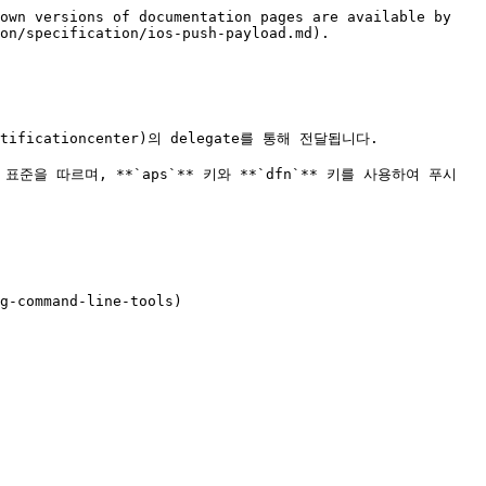
own versions of documentation pages are available by 
on/specification/ios-push-payload.md).

notificationcenter)의 delegate를 통해 전달됩니다.

tions) 표준을 따르며, **`aps`** 키와 **`dfn`** 키를 사용하여 푸시 
-command-line-tools)
