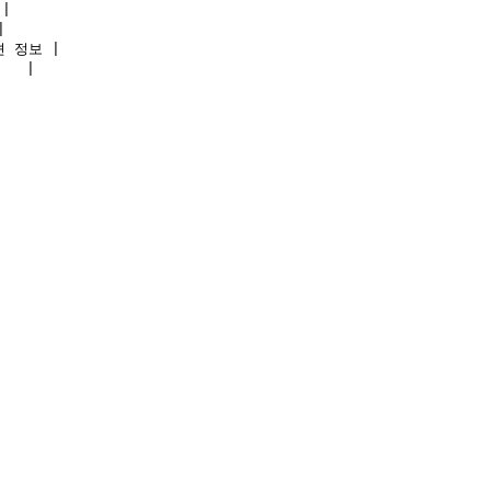
|



션 정보 |

  |
