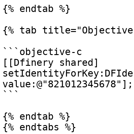
{% endtab %}

{% tab title="Objective
```objective-c

[[Dfinery shared] 
setIdentityForKey:DFIde
value:@"821012345678"];

```

{% endtab %}

{% endtabs %}
