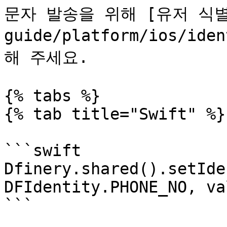
문자 발송을 위해 [유저 식별 정
guide/platform/ios/i
해 주세요.

{% tabs %}

{% tab title="Swift" %}

```swift

Dfinery.shared().setIde
DFIdentity.PHONE_NO, va
```
