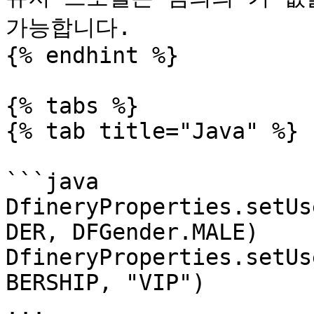
가능합니다.

{% endhint %}

{% tabs %}

{% tab title="Java" %}

```java

DfineryProperties.setUs
DER, DFGender.MALE)

DfineryProperties.setUs
BERSHIP, "VIP")

...
