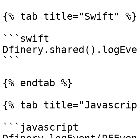
{% tab title="Swift" %}

```swift

Dfinery.shared().logEve
```

{% endtab %}

{% tab title="Javascrip
```javascript
