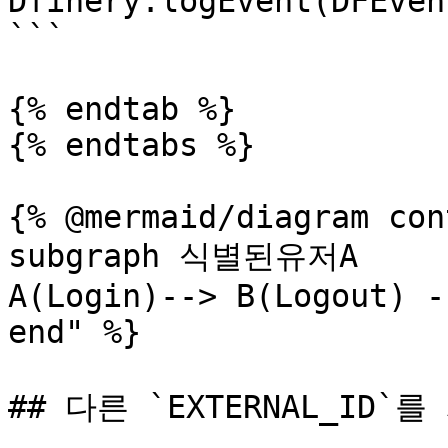
Dfinery.logEvent(DFEven
```

{% endtab %}

{% endtabs %}

{% @mermaid/diagram con
subgraph 식별된유저A

A(Login)--> B(Logout) -
end" %}

## 다른 `EXTERNAL_ID`