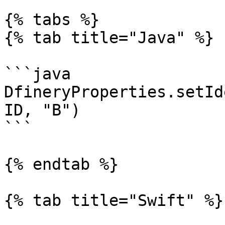
{% tabs %}

{% tab title="Java" %}

```java

DfineryProperties.setId
ID, "B")

```

{% endtab %}

{% tab title="Swift" %}
