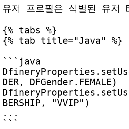
유저 프로필은 식별된 유저 B
{% tabs %}

{% tab title="Java" %}

```java

DfineryProperties.setUs
DER, DFGender.FEMALE)

DfineryProperties.setUs
BERSHIP, "VVIP")

...

```
