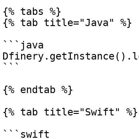
{% tabs %}

{% tab title="Java" %}

```java

Dfinery.getInstance().l
```

{% endtab %}

{% tab title="Swift" %}

```swift
