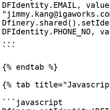
DFIdentity.EMAIL, value:
"jimmy.kang@igaworks.com
Dfinery.shared().setIde
DFIdentity.PHONE_NO, va
...

```

{% endtab %}

{% tab title="Javascrip
```javascript
