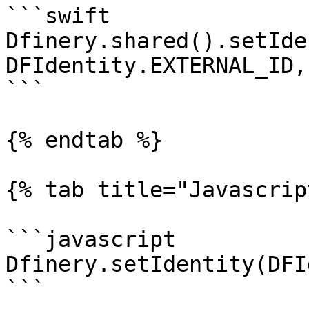
```swift

Dfinery.shared().setIde
DFIdentity.EXTERNAL_ID,
```

{% endtab %}

{% tab title="Javascrip
```javascript

Dfinery.setIdentity(DFI
```
