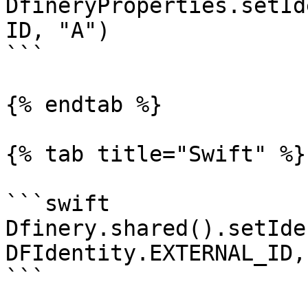
DfineryProperties.setId
ID, "A")

```

{% endtab %}

{% tab title="Swift" %}

```swift

Dfinery.shared().setIde
DFIdentity.EXTERNAL_ID,
```
