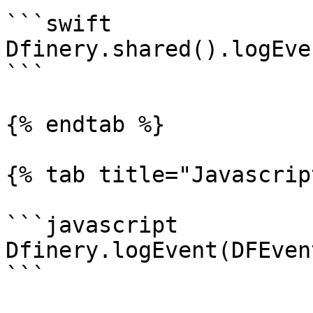
```swift

Dfinery.shared().logEve
```

{% endtab %}

{% tab title="Javascrip
```javascript

Dfinery.logEvent(DFEven
```
