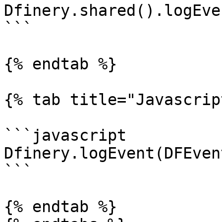
Dfinery.shared().logEve
```

{% endtab %}

{% tab title="Javascrip
```javascript

Dfinery.logEvent(DFEven
```

{% endtab %}
