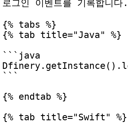
로그인 이벤트를 기록합니다.
{% tabs %}

{% tab title="Java" %}

```java

Dfinery.getInstance().l
```

{% endtab %}

{% tab title="Swift" %}
