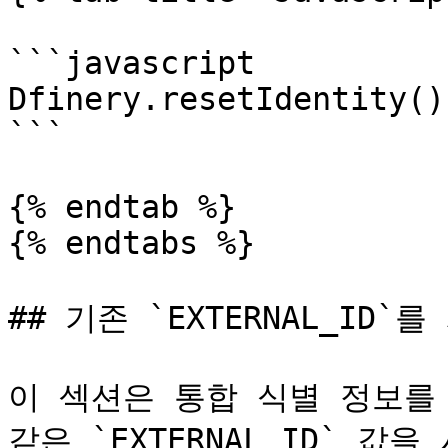
```javascript

Dfinery.resetIdentity()

```

{% endtab %}

{% endtabs %}

## 기존 `EXTERNAL_ID`
이 섹션은 통합 식별 정보를
같은 `EXTERNAL_ID` 