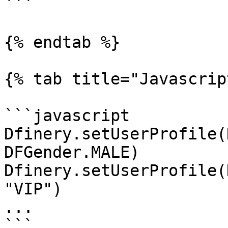
```

{% endtab %}

{% tab title="Javascrip
```javascript

Dfinery.setUserProfile(
DFGender.MALE)

Dfinery.setUserProfile(
"VIP")

...

```
