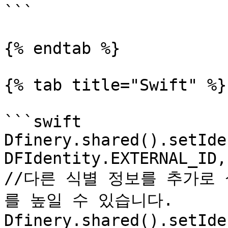
```

{% endtab %}

{% tab title="Swift" %}

```swift

Dfinery.shared().setIde
DFIdentity.EXTERNAL_ID,
//다른 식별 정보를 추가로
를 높일 수 있습니다.

Dfinery.shared().setIde