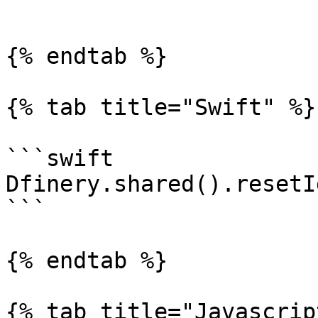
```

{% endtab %}

{% tab title="Swift" %}

```swift

Dfinery.shared().resetI
```

{% endtab %}

{% tab title="Javascrip