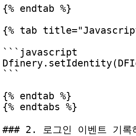
{% endtab %}

{% tab title="Javascrip
```javascript

Dfinery.setIdentity(DFI
```

{% endtab %}

{% endtabs %}

### 2. 로그인 이벤트 기록