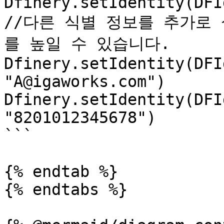
Dfinery.setIdentity(DFI
//다른 식별 정보를 추가로
를 높일 수 있습니다.

Dfinery.setIdentity(DFI
"A@igaworks.com")

Dfinery.setIdentity(DFI
"8201012345678")

```

{% endtab %}

{% endtabs %}
