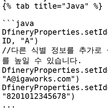
{% tab title="Java" %}

```java

DfineryProperties.setId
ID, "A")

//다른 식별 정보를 추가로
를 높일 수 있습니다.

DfineryProperties.setId
"A@igaworks.com")

DfineryProperties.setId
"8201012345678")

...
