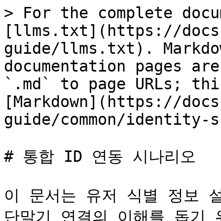
> For the complete docu
[llms.txt](https://docs
guide/llms.txt). Markdo
documentation pages are
`.md` to page URLs; thi
[Markdown](https://docs
guide/common/identity-s
# 통합 ID 연동 시나리오

이 문서는 유저 식별 정보 
단말기 연결의 이해를 돕기 