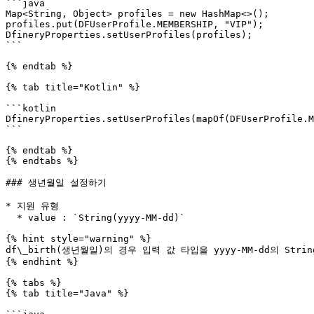
```java

Map<String, Object> profiles = new HashMap<>();

profiles.put(DFUserProfile.MEMBERSHIP, "VIP");

DfineryProperties.setUserProfiles(profiles);

```

{% endtab %}

{% tab title="Kotlin" %}

```kotlin

DfineryProperties.setUserProfiles(mapOf(DFUserProfile.M
```

{% endtab %}

{% endtabs %}

### 생년월일 설정하기

* 지원 유형

  * value : `String(yyyy-MM-dd)`

{% hint style="warning" %}

df\_birth(생년월일)의 경우 입력 값 타입을 yyyy-MM-dd의 Strin
{% endhint %}

{% tabs %}

{% tab title="Java" %}
