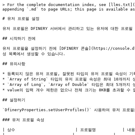
> For the complete documentation index, see [llms.txt](
appending `.md` to page URLs; this page is available as
# 유저 프로필 설정

유저 프로필은 DFINERY 서버에서 관리하고 있는 유저에 대한 프로
## 시작하기 전에

유저 프로필을 설정하기 전에 [DFINERY 콘솔](https://conso
성 목록에서 생성할 수 있습니다.

## 유의사항

* 등록되지 않은 유저 프로필, 잘못된 타입의 유저 프로필 속성이 기
* `Array of String` 타입의 유저 프로필 속성은 최대 10개까지 
* `Array of Long`, `Array of Double` 타입은 최대 5개까
* value의 입력 개수 제한은 없으나 전체 크기는 8KB를 초과할 수 
## 설정하기

`DfineryProperties.setUserProfiles()` 사용하여 유저 프
### 유저 프로필 속성

| 상수                         | 프로필명           | 내용 
| -------------------------- | -------------- | -------