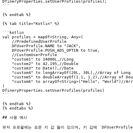
DfineryProperties.setUserProfiles(profiles);

```

{% endtab %}

{% tab title="Kotlin" %}

```kotlin

val profiles = mapOf<String, Any>(

    //PredefinedUserProfile

    DFUserProfile.NAME to "JACK",

    DFUserProfile.PUSH_ADS_OPTIN to true,

    //CustomUserProfile

    "custom1" to 34000L,//Long

    "custom2" to 42.195,//Double

    "custom3" to Date(),//Date

    "custom4" to longArrayOf(20L, 30L),//Array of Long

    "custom5" to doubleArrayOf(1.1, 1.2),//Array of Double

    "custom6" to arrayOf<String>("Hello", "World")//Array of String

)

DfineryProperties.setUserProfiles(profiles)

```

{% endtab %}

{% endtabs %}

## 사용 예시

유저 프로필에는 표준 키 값 들이 있으며, 키 값에 `DFUserProfi