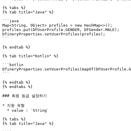
{% tabs %}

{% tab title="Java" %}

```java

Map<String, Object> profiles = new HashMap<>();

profiles.put(DFUserProfile.GENDER, DFGender.MALE);

DfineryProperties.setUserProfiles(profiles);

```

{% endtab %}

{% tab title="Kotlin" %}

```kotlin

DfineryProperties.setUserProfiles(mapOf(DFUserProfile.G
```

{% endtab %}

{% endtabs %}

### 회원 등급 설정하기

* 지원 유형

  * value : `String`

{% tabs %}

{% tab title="Java" %}
