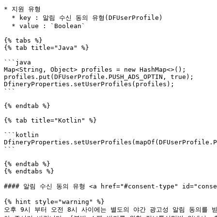
* 지원 유형

  * key : 알림 수신 동의 유형(DFUserProfile)

  * value : `Boolean`

{% tabs %}

{% tab title="Java" %}

```java

Map<String, Object> profiles = new HashMap<>();

profiles.put(DFUserProfile.PUSH_ADS_OPTIN, true);

DfineryProperties.setUserProfiles(profiles);

```

{% endtab %}

{% tab title="Kotlin" %}

```kotlin

DfineryProperties.setUserProfiles(mapOf(DFUserProfile.P
```

{% endtab %}

{% endtabs %}

#### 알림 수신 동의 유형 <a href="#consent-type" id="consen
{% hint style="warning" %}

오후 9시 부터 오전 8시 사이에는 별도의 야간 광고성 알림 동의를 받아