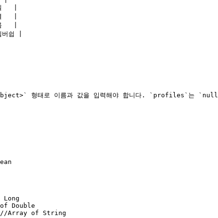
   |

   |

   |

멤버쉽 |

ng,Object>` 형태로 이름과 값을 입력해야 합니다. `profiles`는 `nu
ean

 Long

of Double

//Array of String
