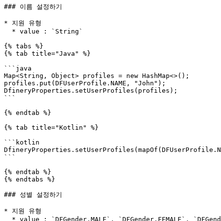
### 이름 설정하기

* 지원 유형

  * value : `String`

{% tabs %}

{% tab title="Java" %}

```java

Map<String, Object> profiles = new HashMap<>();

profiles.put(DFUserProfile.NAME, "John");

DfineryProperties.setUserProfiles(profiles);

```

{% endtab %}

{% tab title="Kotlin" %}

```kotlin

DfineryProperties.setUserProfiles(mapOf(DFUserProfile.N
```

{% endtab %}

{% endtabs %}

### 성별 설정하기

* 지원 유형

  * value : `DFGender.MALE`, `DFGender.FEMALE`, `DFGender.NON_BINARY`, `DFGender.OTHER`
