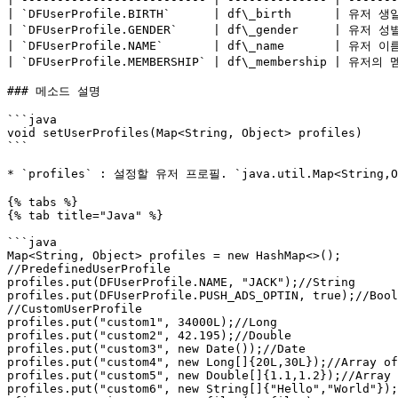
| `DFUserProfile.BIRTH`      | df\_birth      | 유저 생일
| `DFUserProfile.GENDER`     | df\_gender     | 유저 성별
| `DFUserProfile.NAME`       | df\_name       | 유저 이름
| `DFUserProfile.MEMBERSHIP` | df\_membership | 유저의 
### 메소드 설명

```java

void setUserProfiles(Map<String, Object> profiles)

```

* `profiles` : 설정할 유저 프로필. `java.util.Map<Stri
{% tabs %}

{% tab title="Java" %}

```java

Map<String, Object> profiles = new HashMap<>();

//PredefinedUserProfile

profiles.put(DFUserProfile.NAME, "JACK");//String

profiles.put(DFUserProfile.PUSH_ADS_OPTIN, true);//Bool
//CustomUserProfile

profiles.put("custom1", 34000L);//Long

profiles.put("custom2", 42.195);//Double

profiles.put("custom3", new Date());//Date

profiles.put("custom4", new Long[]{20L,30L});//Array of
profiles.put("custom5", new Double[]{1.1,1.2});//Array 
profiles.put("custom6", new String[]{"Hello","World"});