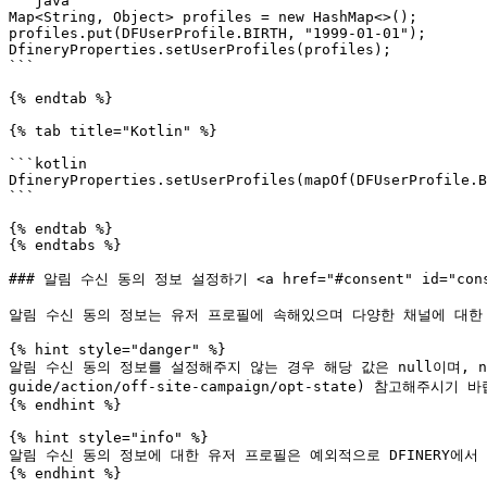
```java

Map<String, Object> profiles = new HashMap<>();

profiles.put(DFUserProfile.BIRTH, "1999-01-01");

DfineryProperties.setUserProfiles(profiles);

```

{% endtab %}

{% tab title="Kotlin" %}

```kotlin

DfineryProperties.setUserProfiles(mapOf(DFUserProfile.B
```

{% endtab %}

{% endtabs %}

### 알림 수신 동의 정보 설정하기 <a href="#consent" id="conse
알림 수신 동의 정보는 유저 프로필에 속해있으며 다양한 채널에 대한 
{% hint style="danger" %}

알림 수신 동의 정보를 설정해주지 않는 경우 해당 값은 null이며, null
guide/action/off-site-campaign/opt-state) 참고해주시기 바
{% endhint %}

{% hint style="info" %}

알림 수신 동의 정보에 대한 유저 프로필은 예외적으로 DFINERY에서
{% endhint %}
